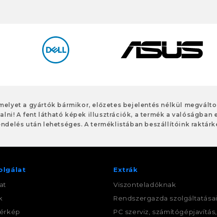
 melyet a gyártók bármikor, előzetes bejelentés nélkül megvált
alni! A fent látható képek illusztrációk, a termék a valóságban 
ndelés után lehetséges. A terméklistában beszállítóink raktárké
olgálat
Extrák
at
Viszonteladóknak
k
Rendszergazda szolgáltatása
érkép
PC szerviz, számítógépjavítás