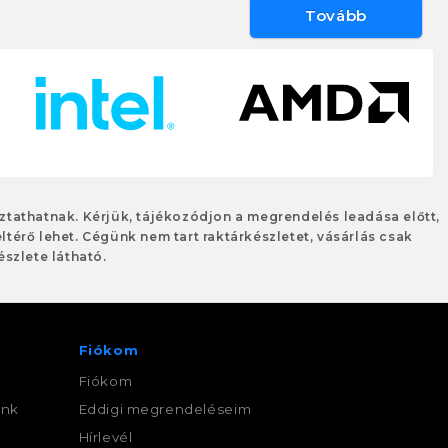
Tovább
oztathatnak. Kérjük, tájékozódjon a megrendelés leadása előtt,
eltérő lehet. Cégünk nem tart raktárkészletet, vásárlás csak
szlete látható.
Fiókom
Fiókom
ink
Eddigi megrendeléseim
,
Hírlevél