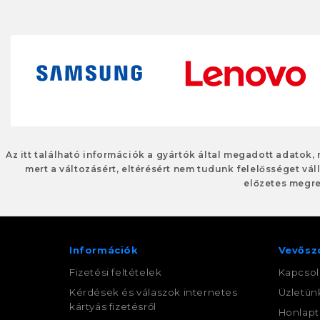
Az itt található információk a gyártók által megadott adatok,
mert a változásért, eltérésért nem tudunk felelősséget váll
előzetes megre
Információk
Vevősz
Fizetési feltételek
Kapcsol
Kérdések és válaszok internetes
Üzletün
kártyás fizetésről
Honlapt