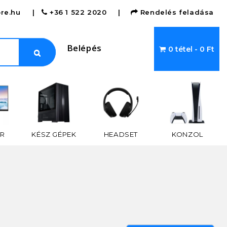
re.hu
|
+36 1 522 2020
|
Rendelés feladása
Belépés
0 tétel - 0 Ft
R
KÉSZ GÉPEK
HEADSET
KONZOL