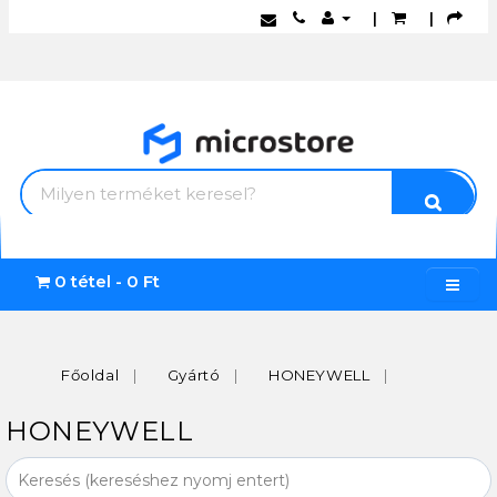
|
|
0 tétel - 0 Ft
Főoldal
Gyártó
HONEYWELL
HONEYWELL