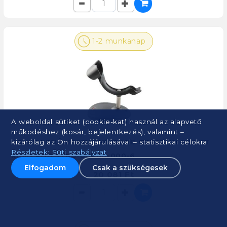
1-2 munkanap
A weboldal sütiket (cookie-kat) használ az alapvető
működéshez (kosár, bejelentkezés), valamint –
HONEYWELL - SCANNING STAND GRAY 8CM HEIGHT
kizárólag az Ön hozzájárulásával – statisztikai célokra.
Részletek: Süti szabályzat
RIGID ROD STND-08R00-000-6
Elfogadom
Csak a szükségesek
20 081 Ft