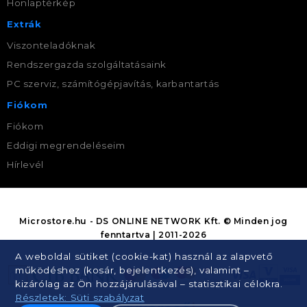
Honlaptérkép
Extrák
Viszonteladóknak
Rendszergazda szolgáltatásaink
PC szerviz, számítógépjavítás, karbantartás
Fiókom
Fiókom
Eddigi megrendeléseim
Hírlevél
Microstore.hu - DS ONLINE NETWORK Kft. © Minden jog
fenntartva | 2011-2026
A weboldal sütiket (cookie-kat) használ az alapvető
működéshez (kosár, bejelentkezés), valamint –
kizárólag az Ön hozzájárulásával – statisztikai célokra.
Részletek: Süti szabályzat