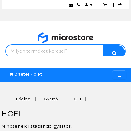
|
|
0 tétel - 0 Ft
Főoldal
Gyártó
HOFI
HOFI
Nincsenek listázandó gyártók.