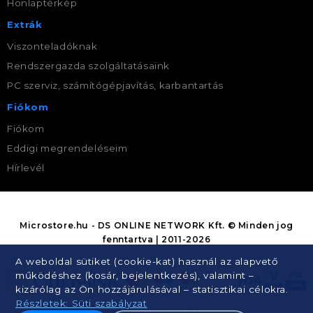
Honlaptérkép
Extrák
Viszonteladóknak
Rendszergazda szolgáltatásaink
PC szerviz, számítógépjavítás, karbantartás
Fiókom
Fiókom
Eddigi megrendeléseim
Hírlevél
Microstore.hu - DS ONLINE NETWORK Kft. © Minden jog
fenntartva | 2011-2026
A weboldal sütiket (cookie-kat) használ az alapvető
működéshez (kosár, bejelentkezés), valamint –
kizárólag az Ön hozzájárulásával – statisztikai célokra.
Részletek: Süti szabályzat