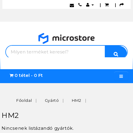
|
|
0 tétel - 0 Ft
Főoldal
Gyártó
HM2
HM2
Nincsenek listázandó gyártók.