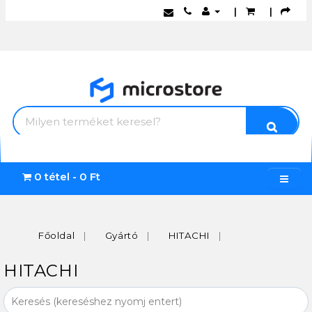
|
|
0 tétel - 0 Ft
Főoldal
Gyártó
HITACHI
HITACHI