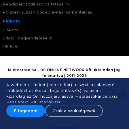
Rendszergazda szolgáltatásaink
PC szerviz, számítógépjavítás, karbantartás
Fiókom
Fiókom
Eddigi megrendeléseim
Hírlevél
Microstore.hu - DS ONLINE NETWORK Kft. © Minden jog
fenntartva | 2011-2026
A weboldal sütiket (cookie-kat) használ az alapvető
működéshez (kosár, bejelentkezés), valamint –
kizárólag az Ön hozzájárulásával – statisztikai célokra.
Részletek: Süti szabályzat
Elfogadom
Csak a szükségesek
Árukereső.hu