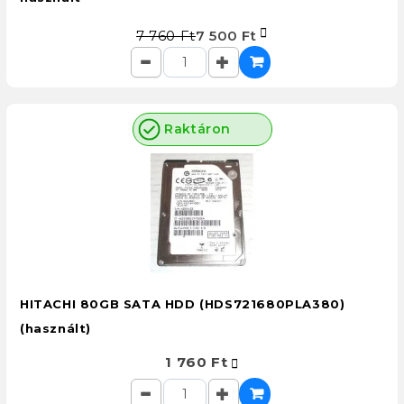
7 760 Ft
7 500 Ft
Raktáron
HITACHI 80GB SATA HDD (HDS721680PLA380)
(használt)
1 760 Ft