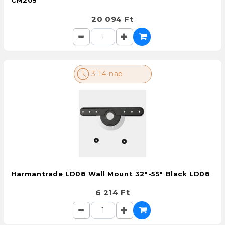
CM205
20 094 Ft
3-14 nap
Harmantrade LD08 Wall Mount 32"-55" Black LD08
6 214 Ft