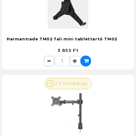
Harmantrade TM02 fali mini tablettartó TM02
5 853 Ft
1-2 munkanap