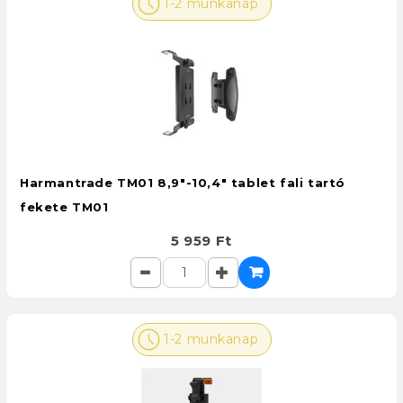
1-2 munkanap
Harmantrade TM01 8,9"-10,4" tablet fali tartó
fekete TM01
5 959 Ft
1-2 munkanap