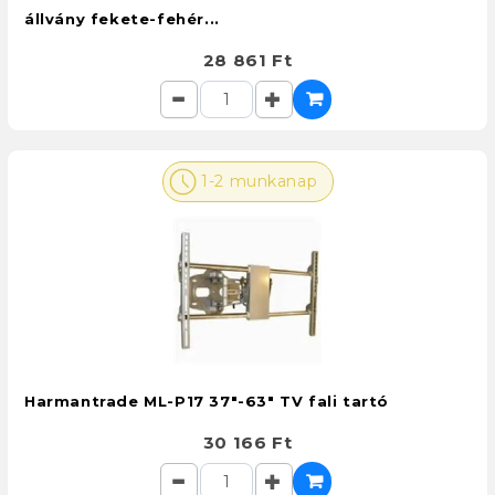
állvány fekete-fehér...
28 861 Ft
1-2 munkanap
Harmantrade ML-P17 37"-63" TV fali tartó
30 166 Ft