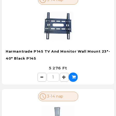
Harmantrade P14S TV And Monitor Wall Mount 23"-
40" Black P14S
5 276 Ft
3-14 nap