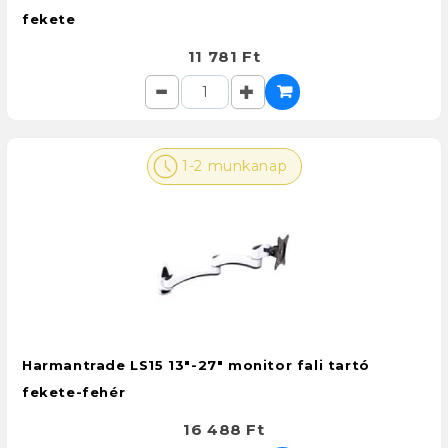
fekete
11 781 Ft
1-2 munkanap
Harmantrade LS15 13"-27" monitor fali tartó
fekete-fehér
16 488 Ft