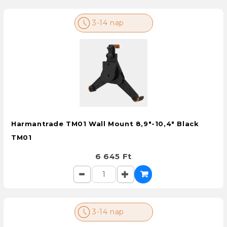
3-14 nap
Harmantrade TM01 Wall Mount 8,9"-10,4" Black
TM01
6 645 Ft
3-14 nap