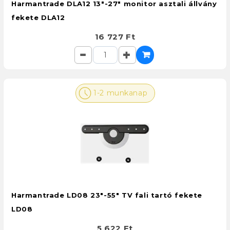
Harmantrade DLA12 13"-27" monitor asztali állvány
fekete DLA12
16 727 Ft
1-2 munkanap
Harmantrade LD08 23"-55" TV fali tartó fekete
LD08
5 622 Ft