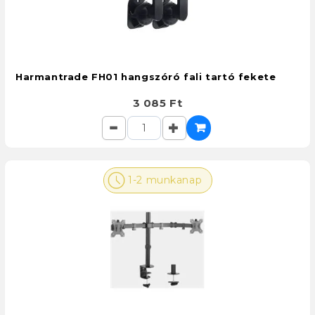
Harmantrade FH01 hangszóró fali tartó fekete
3 085 Ft
1-2 munkanap