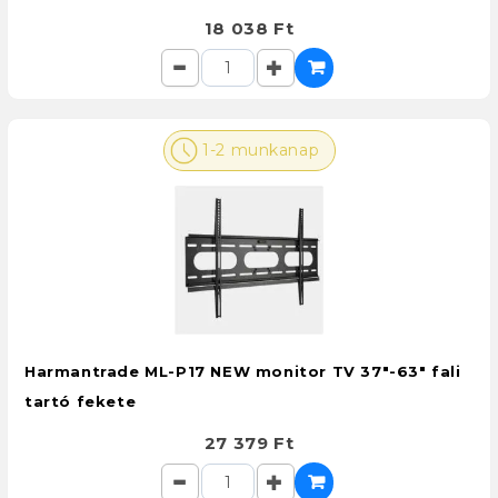
18 038 Ft
1-2 munkanap
Harmantrade ML-P17 NEW monitor TV 37"-63" fali
tartó fekete
27 379 Ft