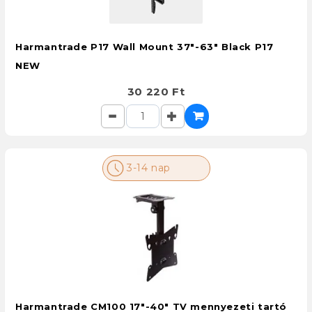
Harmantrade P17 Wall Mount 37"-63" Black P17
NEW
30 220 Ft
3-14 nap
Harmantrade CM100 17"-40" TV mennyezeti tartó