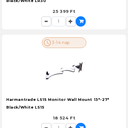
Black/White LR30
25 399 Ft
3-14 nap
Harmantrade LS15 Monitor Wall Mount 13"-27"
Black/White LS15
18 524 Ft