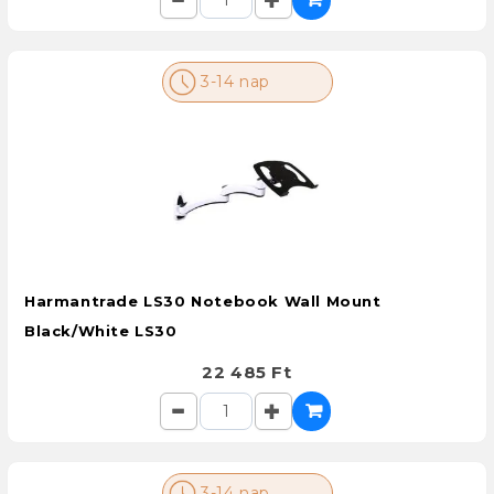
3-14 nap
Harmantrade LS30 Notebook Wall Mount
Black/White LS30
22 485 Ft
3-14 nap