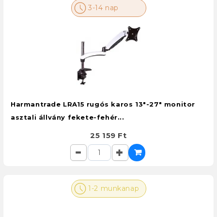
3-14 nap
Harmantrade LRA15 rugós karos 13"-27" monitor
asztali állvány fekete-fehér...
25 159 Ft
1-2 munkanap