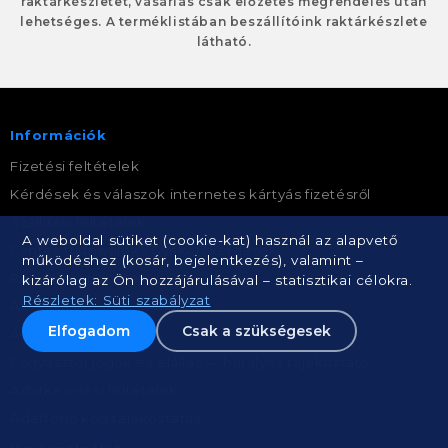
raktárkészletet, vásárlás csak előzetes megrendelés után
lehetséges. A terméklistában beszállítóink raktárkészlete
látható.
Információk
Fizetési feltételek
Kérdések és válaszok internetes kártyás fizetésről
Szállítási feltételek
A weboldal sütiket (cookie-kat) használ az alapvető
Fontos tudnivalók / Gyakori kérdések
működéshez (kosár, bejelentkezés), valamint –
Rendelés menete
kizárólag az Ön hozzájárulásával – statisztikai célokra.
Részletek: Süti szabályzat
Az elállási jogról
Elfogadom
Csak a szükségesek
ÁSZF
Fogyasztói jogok és elállás — hatályos tájékoztató
Adatkezelési feltételek
Adattörlő kód tájékoztatás