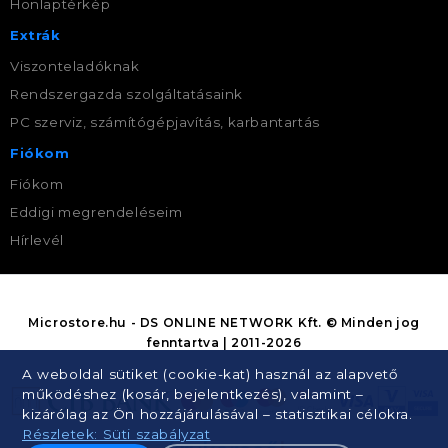
Honlaptérkép
Extrák
Viszonteladóknak
Rendszergazda szolgáltatásaink
PC szerviz, számítógépjavítás, karbantartás
Fiókom
Fiókom
Eddigi megrendeléseim
Hírlevél
Microstore.hu - DS ONLINE NETWORK Kft. © Minden jog
fenntartva | 2011-2026
A weboldal sütiket (cookie-kat) használ az alapvető
működéshez (kosár, bejelentkezés), valamint –
kizárólag az Ön hozzájárulásával – statisztikai célokra.
Részletek: Süti szabályzat