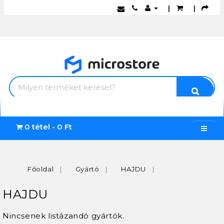
|
|
0 tétel - 0 Ft
Főoldal
Gyártó
HAJDU
HAJDU
Nincsenek listázandó gyártók.