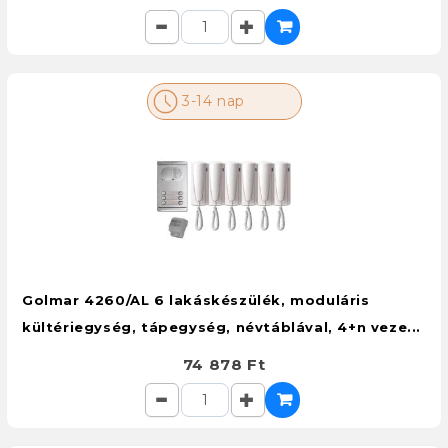
3-14 nap
Golmar 4260/AL 6 lakáskészülék, moduláris
kültériegység, tápegység, névtáblával, 4+n veze...
74 878 Ft