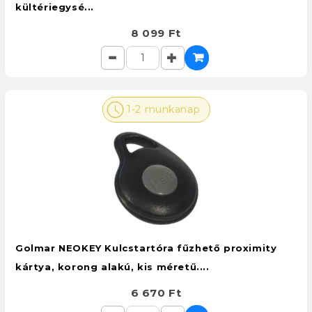
kültériegysé...
8 099 Ft
1-2 munkanap
Golmar NEOKEY Kulcstartóra fűzhető proximity
kártya, korong alakú, kis méretű....
6 670 Ft