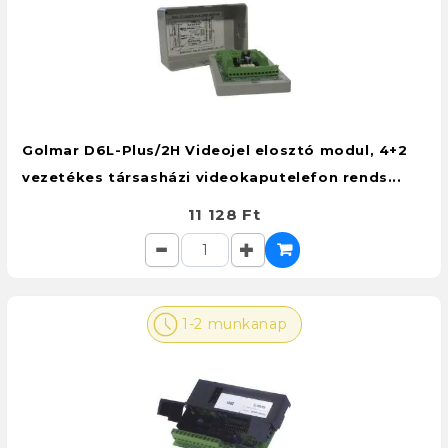
Golmar D6L-Plus/2H Videojel elosztó modul, 4+2
vezetékes társasházi videokaputelefon rends...
11 128 Ft
1-2 munkanap