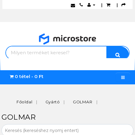
|
|
0 tétel - 0 Ft
Főoldal
Gyártó
GOLMAR
GOLMAR