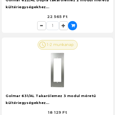
Golmar 622/AL Dupla takarólemez 2 modul méretű
kültériegységekhez...
22 565 Ft
1-2 munkanap
Golmar 631/AL Takarólemez 3 modul méretű
kültériegységekhez...
18 129 Ft