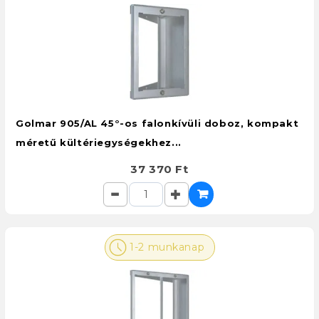
Golmar 905/AL 45°-os falonkívüli doboz, kompakt
méretű kültériegységekhez...
37 370 Ft
1-2 munkanap