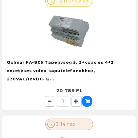
1-2 munkanap
Golmar FA-805 Tápegység 5, 3+koax és 4+2
vezetékes video kaputelefonokhoz,
230VAC/18VDC-12...
20 789 Ft
3-14 nap