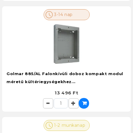
3-14 nap
Golmar 885/AL Falonkívüli doboz kompakt modul
méretű kültériegységekhez...
13 496 Ft
1-2 munkanap