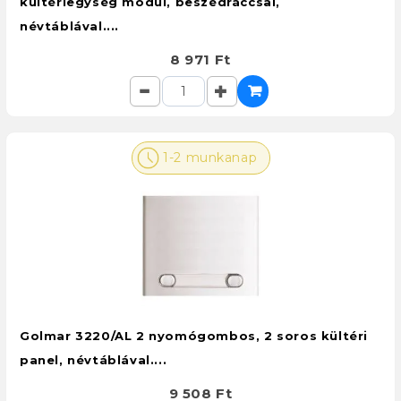
kültériegység modul, beszédráccsal,
névtáblával....
8 971 Ft
1-2 munkanap
Golmar 3220/AL 2 nyomógombos, 2 soros kültéri
panel, névtáblával....
9 508 Ft