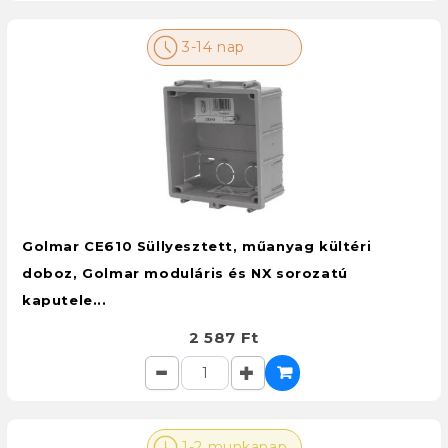
3-14 nap
Golmar CE610 Süllyesztett, műanyag kültéri
doboz, Golmar moduláris és NX sorozatú
kaputele...
2 587 Ft
1-2 munkanap