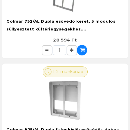
Golmar 732/AL Dupla esővédő keret, 3 modulos
süllyesztett kültériegységekhez....
20 594 Ft
1-2 munkanap
Golmar 825/AL Dupla falonkívüli esővédős doboz