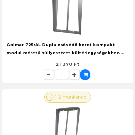
Golmar 725/AL Dupla esővédő keret kompakt
modul méretű süllyesztett kültériegységekhez....
21 370 Ft
1-2 munkanap