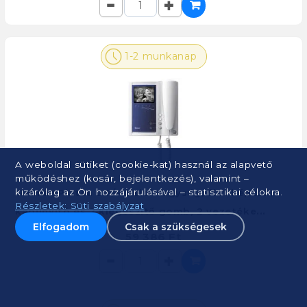
1-2 munkanap
A weboldal sütiket (cookie-kat) használ az alapvető
működéshez (kosár, bejelentkezés), valamint –
kizárólag az Ön hozzájárulásával – statisztikai célokra.
Golmar Platea 2 F/F beltériegység, flat képcső,
Részletek: Süti szabályzat
kapunyitó és 2 kiegészítő gomb, 2 vezetéke...
Elfogadom
Csak a szükségesek
59 386 Ft