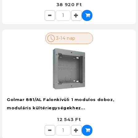
38 920 Ft
3-14 nap
Golmar 881/AL Falonkívüli 1 modulos doboz,
moduláris kültériegységekhez...
12 543 Ft