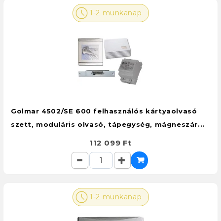
1-2 munkanap
Golmar 4502/SE 600 felhasználós kártyaolvasó
szett, moduláris olvasó, tápegység, mágneszár...
112 099 Ft
1-2 munkanap