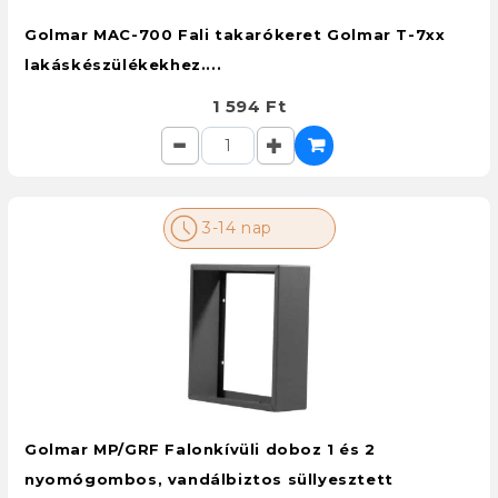
Golmar MAC-700 Fali takarókeret Golmar T-7xx
lakáskészülékekhez....
1 594 Ft
3-14 nap
Golmar MP/GRF Falonkívüli doboz 1 és 2
nyomógombos, vandálbiztos süllyesztett