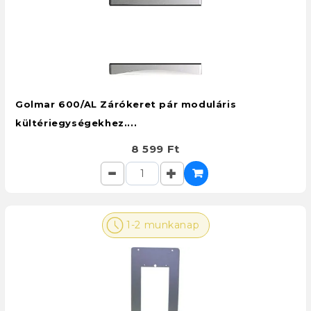
Golmar 600/AL Zárókeret pár moduláris
kültériegységekhez....
8 599 Ft
1-2 munkanap