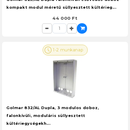
kompakt modul méretű süllyesztett kültérieg...
44 000 Ft
1-2 munkanap
Golmar 832/AL Dupla, 3 modulos doboz,
falonkívüli, moduláris süllyesztett
kültériegységekh...