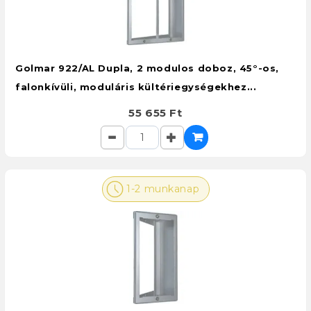
Golmar 922/AL Dupla, 2 modulos doboz, 45°-os,
falonkívüli, moduláris kültériegységekhez...
55 655 Ft
1-2 munkanap