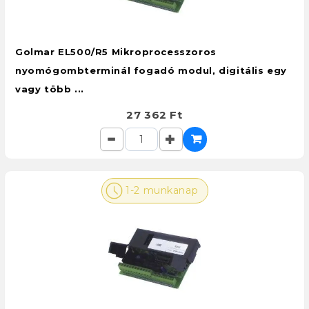
Golmar EL500/R5 Mikroprocesszoros
nyomógombterminál fogadó modul, digitális egy
vagy több ...
27 362 Ft
1-2 munkanap