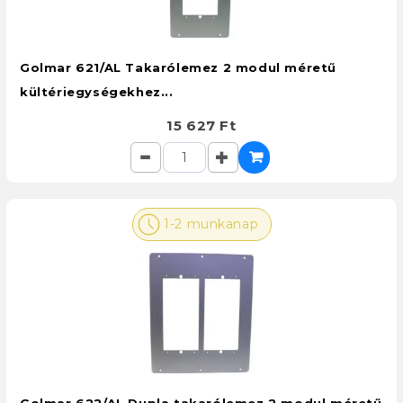
Golmar 621/AL Takarólemez 2 modul méretű
kültériegységekhez...
15 627 Ft
1-2 munkanap