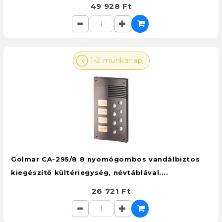
49 928 Ft
1-2 munkanap
Golmar CA-295/8 8 nyomógombos vandálbiztos
kiegészítő kültériegység, névtáblával....
26 721 Ft