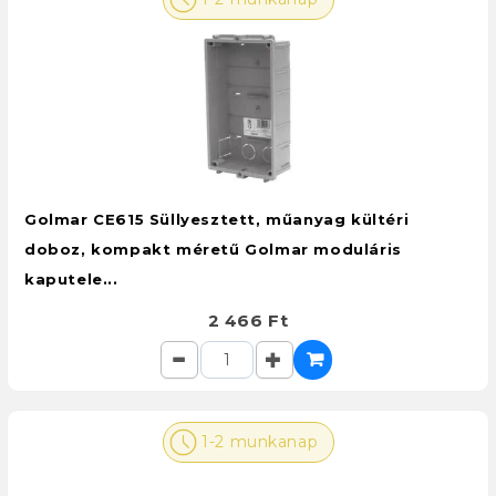
Golmar CE615 Süllyesztett, műanyag kültéri
doboz, kompakt méretű Golmar moduláris
kaputele...
2 466 Ft
1-2 munkanap