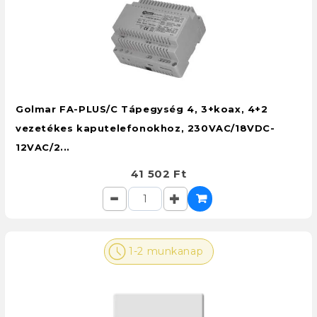
Golmar FA-PLUS/C Tápegység 4, 3+koax, 4+2
vezetékes kaputelefonokhoz, 230VAC/18VDC-
12VAC/2...
41 502 Ft
1-2 munkanap