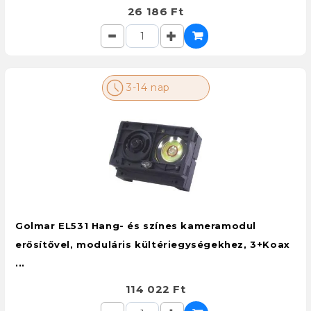
26 186 Ft
3-14 nap
Golmar EL531 Hang- és színes kameramodul
erősítővel, moduláris kültériegységekhez, 3+Koax
...
114 022 Ft