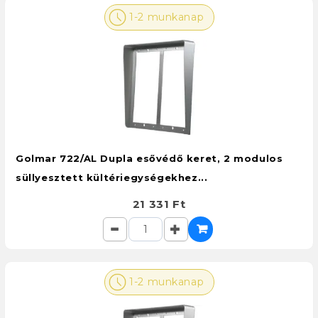
1-2 munkanap
Golmar 722/AL Dupla esővédő keret, 2 modulos
süllyesztett kültériegységekhez...
21 331 Ft
1-2 munkanap