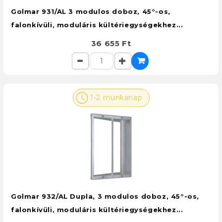
Golmar 931/AL 3 modulos doboz, 45°-os,
falonkívüli, moduláris kültériegységekhez...
36 655 Ft
1-2 munkanap
Golmar 932/AL Dupla, 3 modulos doboz, 45°-os,
falonkívüli, moduláris kültériegységekhez...