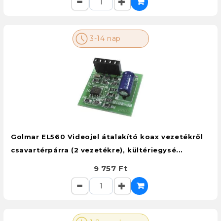
3-14 nap
Golmar EL560 Videojel átalakító koax vezetékről
csavartérpárra (2 vezetékre), kültériegysé...
9 757 Ft