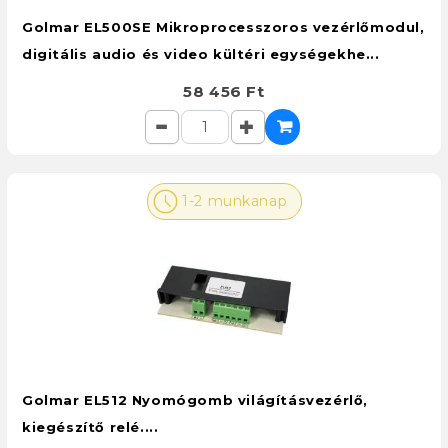
Golmar EL500SE Mikroprocesszoros vezérlőmodul,
digitális audio és video kültéri egységekhe...
58 456 Ft
1-2 munkanap
Golmar EL512 Nyomógomb világításvezérlő,
kiegészítő relé....