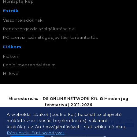
Honlaptérkép
Extrák
Viszonteladóknak
Rendszergazda szolgáltatásaink
PC szerviz, számítógépjavítás, karbantartás
Fiókom
Fiókom
Eddigi megrendeléseim
Hírlevél
Microstore.hu - DS ONLINE NETWORK Kft. © Minden jog
fenntartva | 2011-2026
A weboldal sütiket (cookie-kat) használ az alapvető
működéshez (kosár, bejelentkezés), valamint –
kizárólag az Ön hozzájárulásával – statisztikai célokra.
Részletek: Süti szabályzat