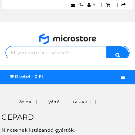
|
|
0 tétel - 0 Ft
Főoldal
Gyártó
GEPARD
GEPARD
Nincsenek listázandó gyártók.