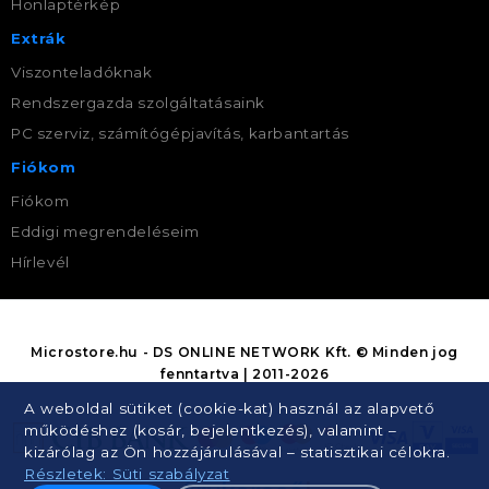
Honlaptérkép
Extrák
Viszonteladóknak
Rendszergazda szolgáltatásaink
PC szerviz, számítógépjavítás, karbantartás
Fiókom
Fiókom
Eddigi megrendeléseim
Hírlevél
Microstore.hu - DS ONLINE NETWORK Kft. © Minden jog
fenntartva | 2011-2026
A weboldal sütiket (cookie-kat) használ az alapvető
működéshez (kosár, bejelentkezés), valamint –
kizárólag az Ön hozzájárulásával – statisztikai célokra.
Részletek: Süti szabályzat