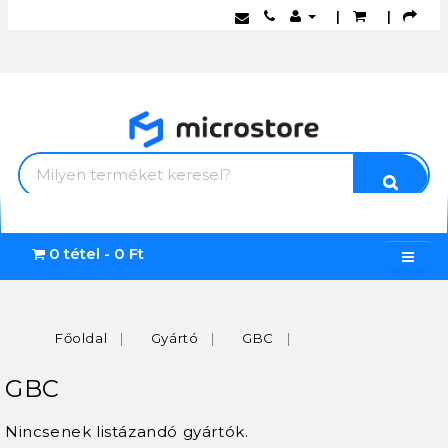
|
|
0 tétel - 0 Ft
Főoldal
Gyártó
GBC
GBC
Nincsenek listázandó gyártók.