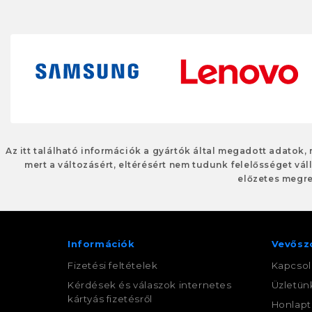
Az itt található információk a gyártók által megadott adatok,
mert a változásért, eltérésért nem tudunk felelősséget váll
előzetes megre
Információk
Vevősz
Fizetési feltételek
Kapcsol
Kérdések és válaszok internetes
Üzletün
kártyás fizetésről
Honlapt