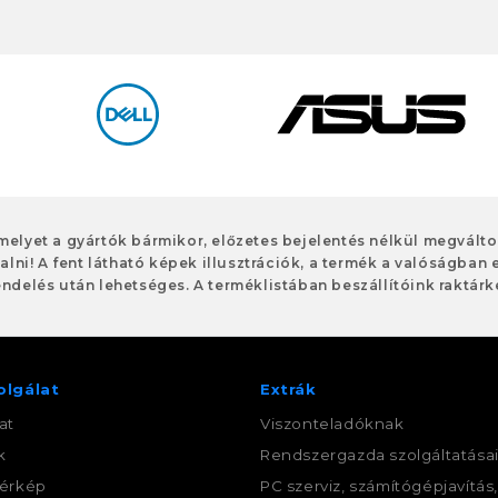
 melyet a gyártók bármikor, előzetes bejelentés nélkül megvált
alni! A fent látható képek illusztrációk, a termék a valóságban 
ndelés után lehetséges. A terméklistában beszállítóink raktárké
olgálat
Extrák
at
Viszonteladóknak
k
Rendszergazda szolgáltatása
érkép
PC szerviz, számítógépjavítás