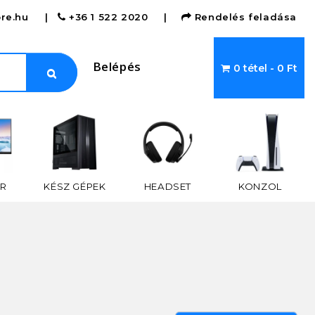
re.hu
|
+36 1 522 2020
|
Rendelés feladása
Belépés
0 tétel - 0 Ft
R
KÉSZ GÉPEK
HEADSET
KONZOL