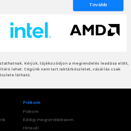
Tovább
oztathatnak. Kérjük, tájékozódjon a megrendelés leadása előtt,
eltérő lehet. Cégünk nem tart raktárkészletet, vásárlás csak
szlete látható.
Fiókom
Fiókom
ink
Eddigi megrendeléseim
,
Hírlevél