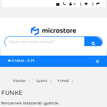
|
|
0 tétel - 0 Ft
Főoldal
Gyártó
FUNKE
FUNKE
Nincsenek listázandó gyártók.