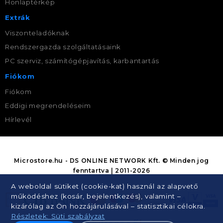
Honlaptérkép
Extrák
Viszonteladóknak
Rendszergazda szolgáltatásaink
PC szerviz, számítógépjavítás, karbantartás
Fiókom
Fiókom
Eddigi megrendeléseim
Hírlevél
Microstore.hu - DS ONLINE NETWORK Kft. © Minden jog
fenntartva | 2011-2026
A weboldal sütiket (cookie-kat) használ az alapvető
működéshez (kosár, bejelentkezés), valamint –
kizárólag az Ön hozzájárulásával – statisztikai célokra.
Részletek: Süti szabályzat