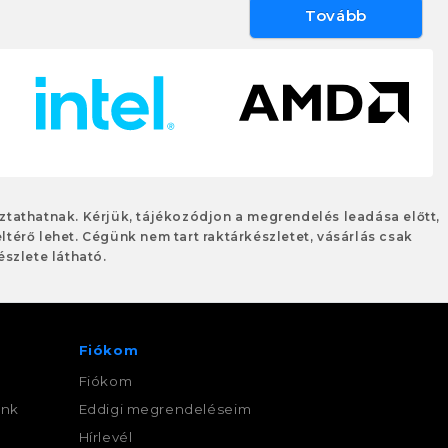
Tovább
oztathatnak. Kérjük, tájékozódjon a megrendelés leadása előtt,
eltérő lehet. Cégünk nem tart raktárkészletet, vásárlás csak
szlete látható.
Fiókom
Fiókom
ink
Eddigi megrendeléseim
,
Hírlevél