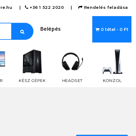
re.hu
|
+36 1 522 2020
|
Rendelés feladása
Belépés
0 tétel - 0 Ft
R
KÉSZ GÉPEK
HEADSET
KONZOL