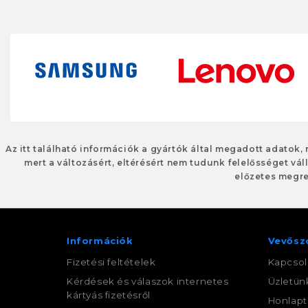
Az itt található információk a gyártók által megadott adatok,
mert a változásért, eltérésért nem tudunk felelősséget váll
előzetes megre
Információk
Vevősz
Fizetési feltételek
Kapcsol
Kérdések és válaszok internetes
Üzletün
kártyás fizetésről
Honlapt