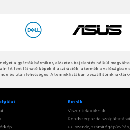
 melyet a gyártók bármikor, előzetes bejelentés nélkül megvált
alni! A fent látható képek illusztrációk, a termék a valóságban 
ndelés után lehetséges. A terméklistában beszállítóink raktárké
olgálat
Extrák
at
Viszonteladóknak
k
Rendszergazda szolgáltatása
érkép
PC szerviz, számítógépjavítás