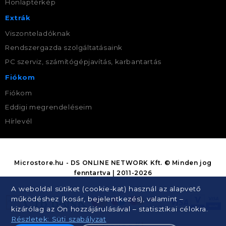
Honlaptérkép
Extrák
Viszonteladóknak
Rendszergazda szolgáltatásaink
PC szerviz, számítógépjavítás, karbantartás
Fiókom
Fiókom
Eddigi megrendeléseim
Hírlevél
Microstore.hu - DS ONLINE NETWORK Kft. © Minden jog
fenntartva | 2011-2026
A weboldal sütiket (cookie-kat) használ az alapvető
működéshez (kosár, bejelentkezés), valamint –
kizárólag az Ön hozzájárulásával – statisztikai célokra.
Részletek: Süti szabályzat