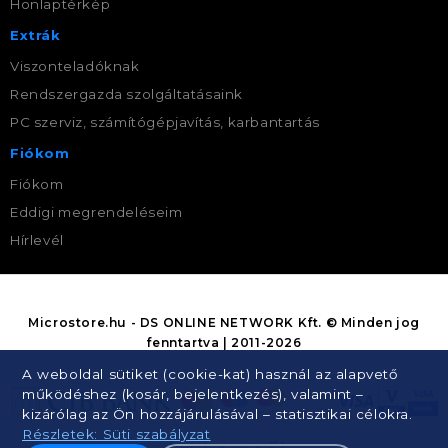
Honlaptérkép
Extrák
Viszonteladóknak
Rendszergazda szolgáltatásaink
PC szerviz, számítógépjavítás, karbantartás
Fiókom
Fiókom
Eddigi megrendeléseim
Hírlevél
Microstore.hu - DS ONLINE NETWORK Kft. © Minden jog
fenntartva | 2011-2026
A weboldal sütiket (cookie-kat) használ az alapvető
működéshez (kosár, bejelentkezés), valamint –
kizárólag az Ön hozzájárulásával – statisztikai célokra.
Részletek: Süti szabályzat