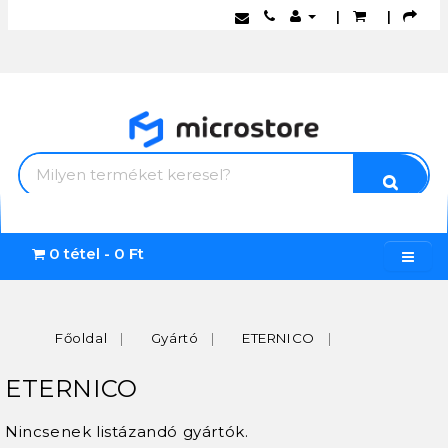
|
|
0 tétel - 0 Ft
Főoldal
Gyártó
ETERNICO
ETERNICO
Nincsenek listázandó gyártók.