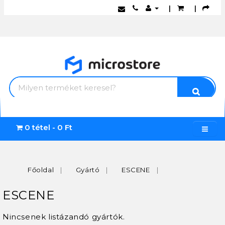
|
|
0 tétel - 0 Ft
Főoldal
Gyártó
ESCENE
ESCENE
Nincsenek listázandó gyártók.