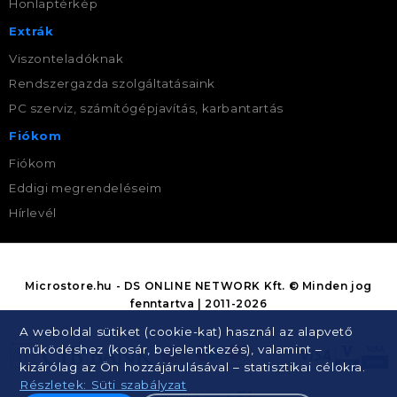
Honlaptérkép
Extrák
Viszonteladóknak
Rendszergazda szolgáltatásaink
PC szerviz, számítógépjavítás, karbantartás
Fiókom
Fiókom
Eddigi megrendeléseim
Hírlevél
Microstore.hu - DS ONLINE NETWORK Kft. © Minden jog
fenntartva | 2011-2026
A weboldal sütiket (cookie-kat) használ az alapvető
működéshez (kosár, bejelentkezés), valamint –
kizárólag az Ön hozzájárulásával – statisztikai célokra.
Részletek: Süti szabályzat