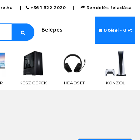
re.hu
|
+36 1 522 2020
|
Rendelés feladása
Belépés
0 tétel - 0 Ft
R
KÉSZ GÉPEK
HEADSET
KONZOL