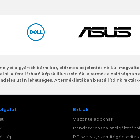
 melyet a gyártók bármikor, előzetes bejelentés nélkül megvált
alni! A fent látható képek illusztrációk, a termék a valóságban 
ndelés után lehetséges. A terméklistában beszállítóink raktárké
olgálat
Extrák
at
Viszonteladóknak
k
Rendszergazda szolgáltatása
érkép
PC szerviz, számítógépjavítás