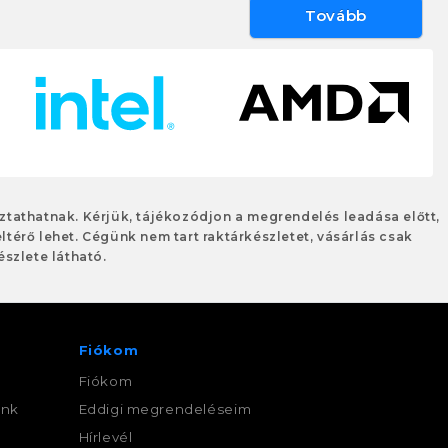
Tovább
oztathatnak. Kérjük, tájékozódjon a megrendelés leadása előtt,
eltérő lehet. Cégünk nem tart raktárkészletet, vásárlás csak
szlete látható.
Fiókom
Fiókom
ink
Eddigi megrendeléseim
,
Hírlevél