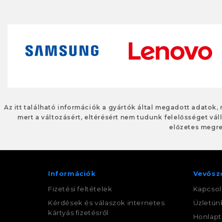
Az itt található információk a gyártók által megadott adatok,
mert a változásért, eltérésért nem tudunk felelősséget váll
előzetes megre
Információk
Vevősz
Fizetési feltételek
Kapcsol
Kérdések és válaszok internetes
Üzletün
kártyás fizetésről
Honlapt