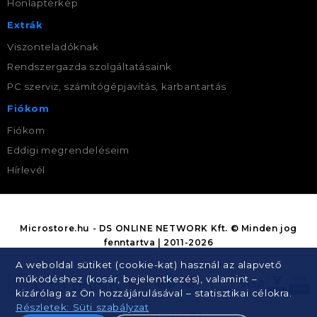
Honlaptérkép
Extrák
Viszonteladóknak
Rendszergazda szolgáltatásaink
PC szerviz, számítógépjavítás, karbantartás
Fiókom
Fiókom
Eddigi megrendeléseim
Hírlevél
Microstore.hu - DS ONLINE NETWORK Kft. © Minden jog
fenntartva | 2011-2026
A weboldal sütiket (cookie-kat) használ az alapvető
működéshez (kosár, bejelentkezés), valamint –
kizárólag az Ön hozzájárulásával – statisztikai célokra.
Részletek: Süti szabályzat