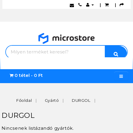
|
|
0 tétel - 0 Ft
Főoldal
Gyártó
DURGOL
DURGOL
Nincsenek listázandó gyártók.