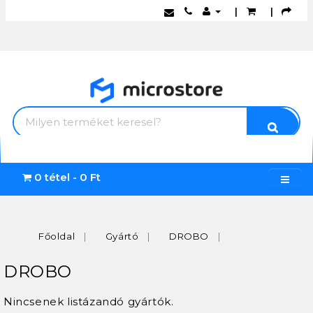
|
|
0 tétel - 0 Ft
Főoldal
Gyártó
DROBO
DROBO
Nincsenek listázandó gyártók.