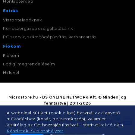
Honlaptérkép
Extrák
Viszonteladóknak
Rendszergazda szolgáltatásaink
PC szerviz, számítógépjavítás, karbantartás
Fiókom
Fiókom
Eddigi megrendeléseim
Hírlevél
Microstore.hu - DS ONLINE NETWORK Kft. © Minden jog
fenntartva | 2011-2026
A weboldal sütiket (cookie-kat) használ az alapvető
működéshez (kosár, bejelentkezés), valamint –
kizárólag az Ön hozzájárulásával – statisztikai célokra.
Részletek: Süti szabályzat