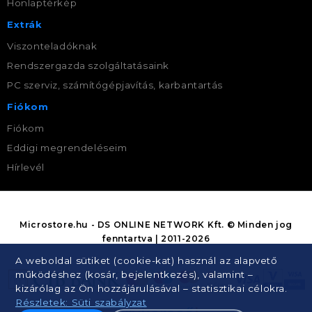
Honlaptérkép
Extrák
Viszonteladóknak
Rendszergazda szolgáltatásaink
PC szerviz, számítógépjavítás, karbantartás
Fiókom
Fiókom
Eddigi megrendeléseim
Hírlevél
Microstore.hu - DS ONLINE NETWORK Kft. © Minden jog
fenntartva | 2011-2026
A weboldal sütiket (cookie-kat) használ az alapvető
működéshez (kosár, bejelentkezés), valamint –
kizárólag az Ön hozzájárulásával – statisztikai célokra.
Részletek: Süti szabályzat