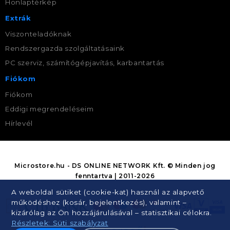
Honlaptérkép
Extrák
Viszonteladóknak
Rendszergazda szolgáltatásaink
PC szerviz, számítógépjavítás, karbantartás
Fiókom
Fiókom
Eddigi megrendeléseim
Hírlevél
Microstore.hu - DS ONLINE NETWORK Kft. © Minden jog
fenntartva | 2011-2026
A weboldal sütiket (cookie-kat) használ az alapvető
működéshez (kosár, bejelentkezés), valamint –
kizárólag az Ön hozzájárulásával – statisztikai célokra.
Részletek: Süti szabályzat