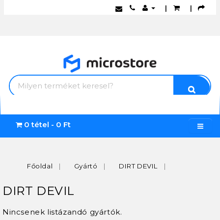
|
|
0 tétel - 0 Ft
Főoldal
Gyártó
DIRT DEVIL
DIRT DEVIL
Nincsenek listázandó gyártók.