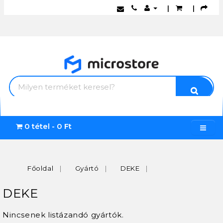
|
|
0 tétel - 0 Ft
Főoldal
Gyártó
DEKE
DEKE
Nincsenek listázandó gyártók.