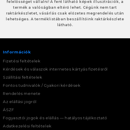
felelősséget vállalni! A fent látható képek illusztrációk, a
termék a valóságban eltérő lehet. Cégünk nem tart
raktárkészletet, vásárlás csak előzetes megrendelés után
lehetséges. A terméklistában beszállítóink raktárkészlete
látható.
Információk
Fizetési feltételek
Kérdések és válaszok internetes kártyás fizetésről
Szállítási feltételek
Fontos tudnivalók / Gyakori kérdések
Rendelés menete
Az elállási jogról
ÁSZF
Fogyasztói jogok és elállás — hatályos tájékoztató
Adatkezelési feltételek