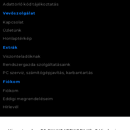
Adattörlő kód tájékoztatás
Vevőszolgálat
Kapcsolat
Üzletünk
Honlaptérkép
Extrák
Viszonteladóknak
Rendszergazda szolgáltatásaink
PC szerviz, számítógépjavítás, karbantartás
Fiókom
Fiókom
Eddigi megrendeléseim
Hírlevél