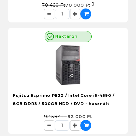
70 460 Ft
70 000 Ft
Raktáron
Fujitsu Esprimo P520 / Intel Core i5-4590 /
8GB DDR3 / 500GB HDD / DVD - használt
92 584 Ft
92 000 Ft