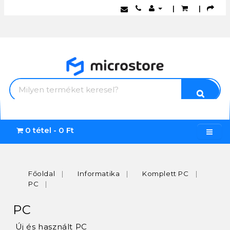
|
|
0 tétel - 0 Ft
Főoldal
Informatika
Komplett PC
PC
PC
Új és használt PC