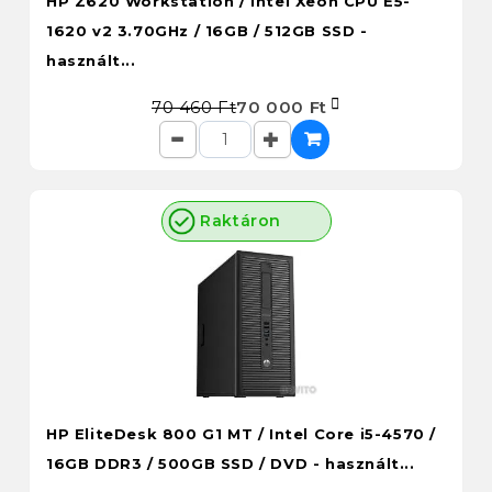
HP Z620 Workstation / Intel Xeon CPU E5-
1620 v2 3.70GHz / 16GB / 512GB SSD -
használt...
70 460 Ft
70 000 Ft
Raktáron
HP EliteDesk 800 G1 MT / Intel Core i5-4570 /
16GB DDR3 / 500GB SSD / DVD - használt...