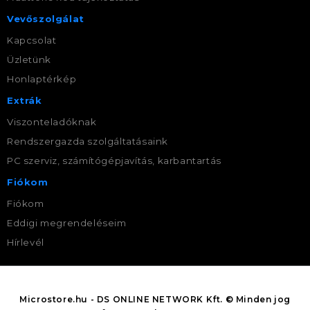
Vevőszolgálat
Kapcsolat
Üzletünk
Honlaptérkép
Extrák
Viszonteladóknak
Rendszergazda szolgáltatásaink
PC szerviz, számítógépjavítás, karbantartás
Fiókom
Fiókom
Eddigi megrendeléseim
Hírlevél
Microstore.hu - DS ONLINE NETWORK Kft. © Minden jog