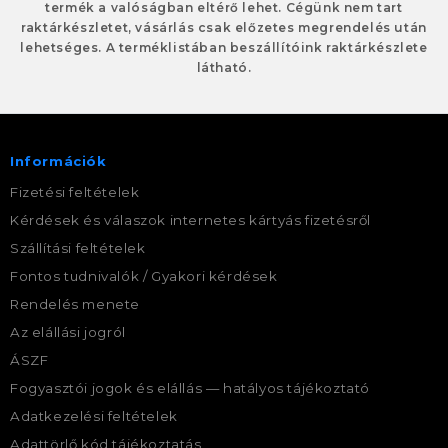
termék a valóságban eltérő lehet. Cégünk nem tart
raktárkészletet, vásárlás csak előzetes megrendelés után
lehetséges. A terméklistában beszállítóink raktárkészlete
látható.
Információk
Fizetési feltételek
Kérdések és válaszok internetes kártyás fizetésről
Szállítási feltételek
Fontos tudnivalók / Gyakori kérdések
Rendelés menete
Az elállási jogról
ÁSZF
Fogyasztói jogok és elállás — hatályos tájékoztató
Adatkezelési feltételek
Adattörlő kód tájékoztatás